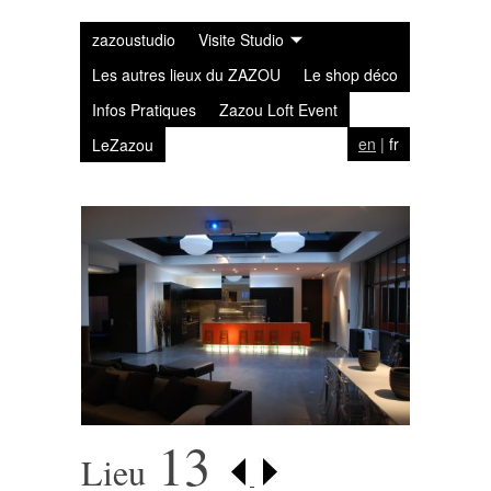
zazoustudio
Visite Studio
Les autres lieux du ZAZOU
Le shop déco
Infos Pratiques
Zazou Loft Event
en
|
fr
LeZazou
13
Lieu