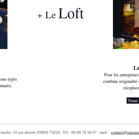
Loft
+
Le
Paris, studio photo, tournage, événements, piscine,
photo studio, events, swimming-pool, rent,
underwater photography, underwater filming, atypical
place, privatisation, mariage, anniversaire, barmitzva,
soirée, entreprise, séminaire, projet, décoration,
showroom, louer, rent
Le
Pour les entreprise
tous types
combine originalité 
inaire,
réception
'studio,
10 rue désirée PARIS 75020 . Tél
:
06.09.70.56.67 .
mail
:
contact@zazous