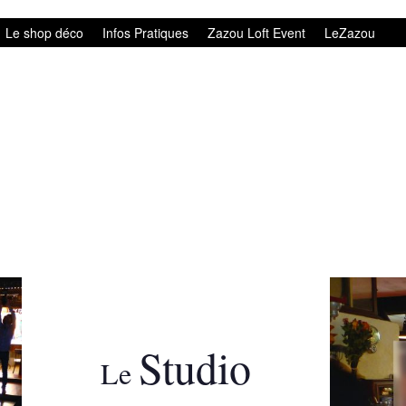
Le shop déco
Infos Pratiques
Zazou Loft Event
LeZazou
Studio
Le