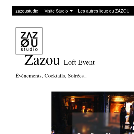
zazoustudio
Visite Studio
Les autres lieux du ZAZOU
Zazou
Loft Event
Événements
,
Cocktails
, Soirée
s
.
..