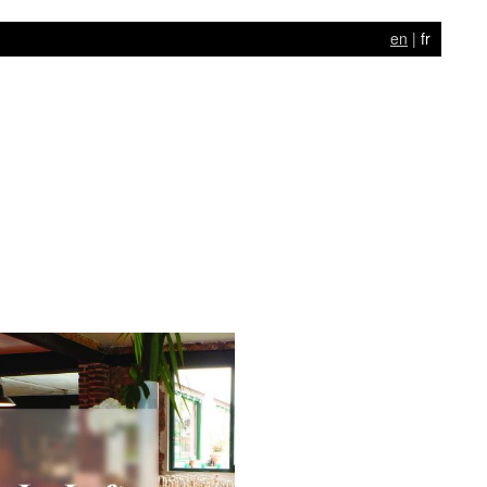
en
|
fr