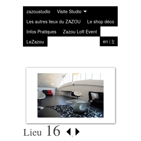
zazoustudio
Visite Studio
Les autres lieux du ZAZOU
Le shop déco
Infos Pratiques
Zazou Loft Event
en
|
fr
LeZazou
16
Lieu