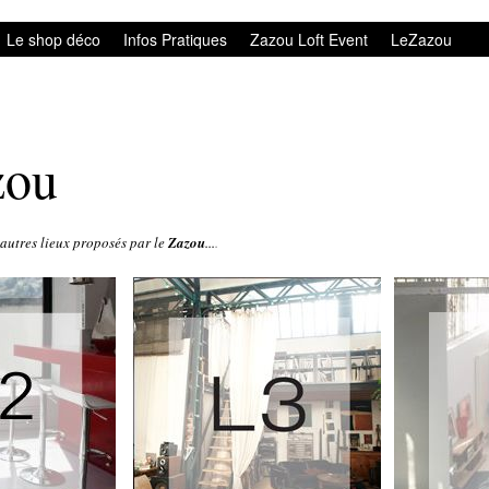
Le shop déco
Infos Pratiques
Zazou Loft Event
LeZazou
zou
autres lieux proposés par le
Zazou
...
.