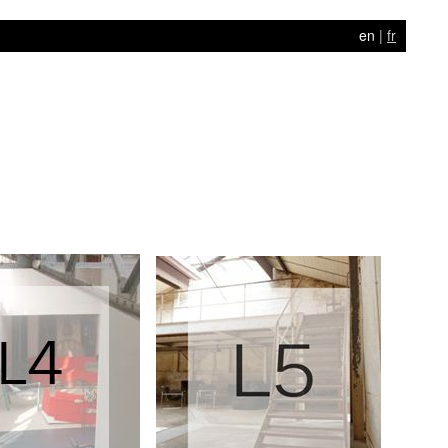
en
|
fr