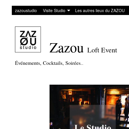
zazoustudio
Visite Studio
Les autres lieux du ZAZOU
Zazou
Loft Event
Événements
,
Cocktails
, Soirée
s
.
..