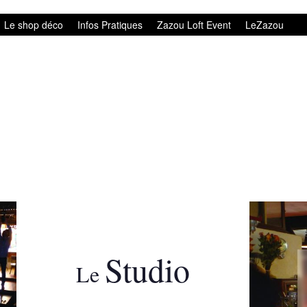
Le shop déco
Infos Pratiques
Zazou Loft Event
LeZazou
Studio
Le