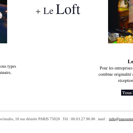
Loft
+
Le
Paris, studio photo, tournage, événements, piscine,
photo studio, events, swimming-pool, rent, atypical
place, privatisation, mariage, anniversaire, barmitzva,
soirée, entreprise, séminaire, projet, décoration,
showroom, louer, rent
Le
tous types
Pour les entreprise
inaire,
combine originalité 
réception
u'studio,
10 rue désirée PARIS 75020 . Tél
: 06.03.27.96.96 .
mail
:
info@zazoust